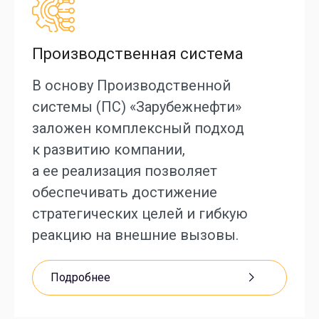
Производственная система
В основу Производственной
системы (ПС) «Зарубежнефти»
заложен комплексный подход
к развитию компании,
а ее реализация позволяет
обеспечивать достижение
стратегических целей и гибкую
СП «Вьетсовпетро»
реакцию на внешние вызовы.
«ОПТИМА Группа»
Росимущество
Подробнее
НПЗ «Брод»
Минэнерго России