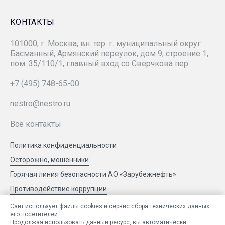
«ЗАРУБЕЖНЕФТЬ-добыча Самара»
КОНТАКТЫ
101000, г. Москва, вн. тер. г. муниципальный округ
«Зарубежнефтестроймонтаж»
Басманный, Армянский переулок, дом 9, строение 1,
пом. 35/110/1, главный вход со Сверчкова пер.
СК «РУСВЬЕТПЕТРО»
+7 (495) 748-65-00
nestro@nestro.ru
РМНТК «Нефтеотдача»
Все контакты
«ЗАРУБЕЖНЕФТЬ-добыча Харьяга»
Политика конфиденциальности
Осторожно, мошенники
«ЗН НТЦ»
Горячая линия безопасности АО «Зарубежнефть»
Противодействие коррупции
«ЗН Цифра»
Сообщить об ошибке
Сайт использует файлы cookies и сервис сбора технических данных
его посетителей.
Продолжая использовать данный ресурс, вы автоматически