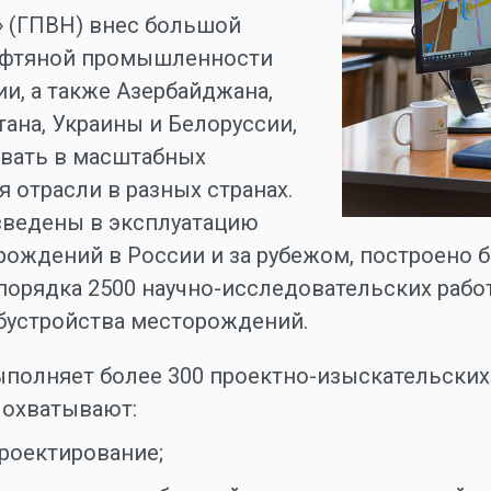
 (ГПВН) внес большой
нефтяной промышленности
и, а также Азербайджана,
тана, Украины и Белоруссии,
овать в масштабных
 отрасли в разных странах.
введены в эксплуатацию
рождений в России и за рубежом, построено б
порядка 2500 научно-исследовательских работ
бустройства месторождений.
ыполняет более 300 проектно-изыскательских 
 охватывают:
роектирование;