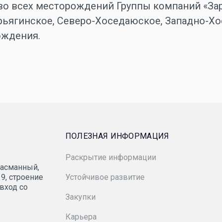
во всех месторождений Группы компаний «За
рьягинское, Северо-Хоседаюское, Западно-Хо
ождения.
ПОЛЕЗНАЯ ИНФОРМАЦИЯ
Раскрытие информации
Росимущество
Басманный,
9, строение
Устойчивое развитие
 вход со
Минэнерго России
Закупки
Карьера