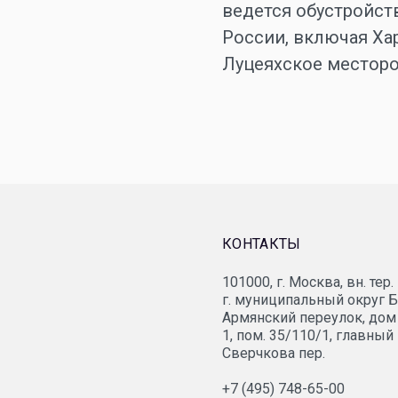
ведется обустройст
России, включая Ха
Луцеяхское местор
КОНТАКТЫ
101000, г. Москва, вн. тер.
СП «Вьетсовпетро»
г. муниципальный округ 
Армянский переулок, дом 
1, пом. 35/110/1, главный
«ОПТИМА Группа»
Сверчкова пер.
+7 (495) 748-65-00
НПЗ «Брод»