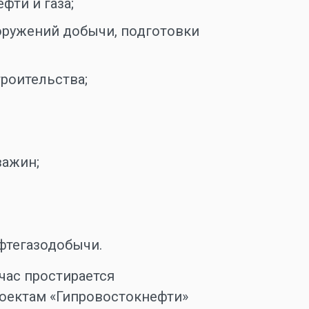
ти и газа;
оружений добычи, подготовки
роительства;
важин;
фтегазодобычи.
час простирается
проектам «Гипровостокнефти»